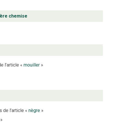
nière chemise
e l’article «
mouiller
»
 de l’article «
nègre
»
»