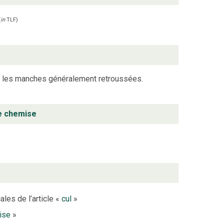
(
in
TLF
)
t les manches généralement retroussées.
e chemise
ales de l’article «
cul
»
ise
»