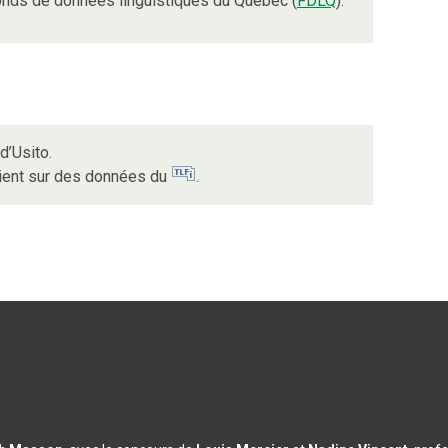
nds de données linguistiques du Québec (
FDLQ
).
d’Usito.
uient sur des données du
.