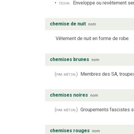
techn.
Enveloppe ou revêtement serv
chemise de nuit
nom
Vêtement de nuit en forme de robe.
chemises brunes
nom
(par méton.)
Membres des SA, troupes d
chemises noires
nom
(par méton.)
Groupements fascistes so
chemises rouges
nom