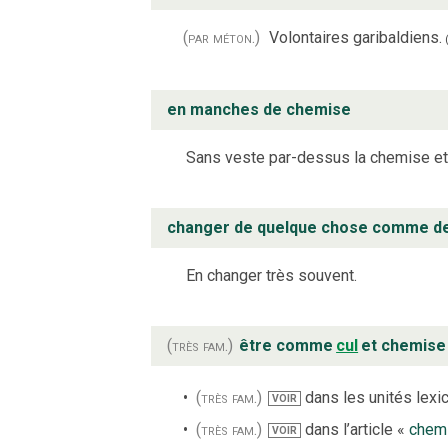
(par méton.)
Volontaires garibaldiens.
en manches de chemise
Sans veste par-dessus la chemise e
changer de quelque chose comme d
En changer très souvent.
(très fam.)
être comme
cul
et chemise
(très fam.)
dans les unités lexic
VOIR
(très fam.)
dans l’article «
chem
VOIR