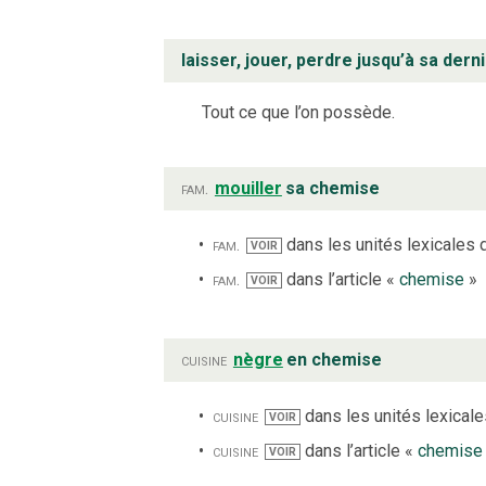
laisser, jouer, perdre jusqu’à sa der
Tout ce que l’on possède.
fam.
mouiller
sa chemise
fam.
dans les unités lexicales d
VOIR
fam.
dans l’article «
chemise
»
VOIR
cuisine
nègre
en chemise
cuisine
dans les unités lexicales
VOIR
cuisine
dans l’article «
chemise
VOIR