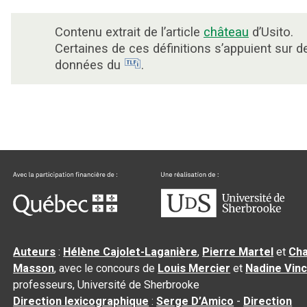
Contenu extrait de l’article
château
d’Usito.
Certaines de ces définitions s’appuient sur d
données du
.
Auteurs
:
Hélène Cajolet-Laganière
,
Pierre Martel
et
Cha
Masson
, avec le concours de
Louis Mercier
et
Nadine Vin
professeurs, Université de Sherbrooke
Direction lexicographique
:
Serge D’Amico
-
Direction