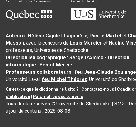
Auteurs
:
Hélène Cajolet-Laganière
,
Pierre Martel
et
Cha
Masson
, avec le concours de
Louis Mercier
et
Nadine Vin
professeurs, Université de Sherbrooke
Direction lexicographique
:
Serge D’Amico
-
Direction
informatique
:
Benoit Mercier
Professeurs collaborateurs
:
feu Jean-Claude Boulange
Université Laval,
feu Michel Théoret
, Université de Sherbr
Qu’est-ce que le dictionnaire Usito ?
|
Contactez-nous
|
Conditio
d’utilisation
|
Paramètres des témoins
Tous droits réservés
©
Université de Sherbrooke |
3.2.2
- De
à jour du contenu :
2026-08-03