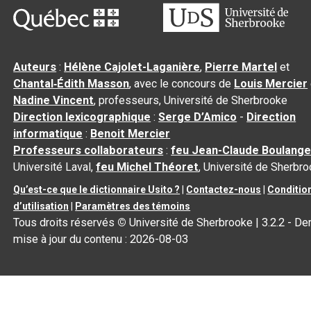
Auteurs
:
Hélène Cajolet-Laganière
,
Pierre Martel
et
Chantal‑Édith Masson
, avec le concours de
Louis Mercier
Nadine Vincent
, professeurs, Université de Sherbrooke
Direction lexicographique
:
Serge D’Amico
-
Direction
informatique
:
Benoit Mercier
Professeurs collaborateurs
:
feu Jean-Claude Boulange
Université Laval,
feu Michel Théoret
, Université de Sherbr
Qu’est-ce que le dictionnaire Usito ?
|
Contactez-nous
|
Conditio
d’utilisation
|
Paramètres des témoins
Tous droits réservés
©
Université de Sherbrooke |
3.2.2
- Der
mise à jour du contenu :
2026-08-03