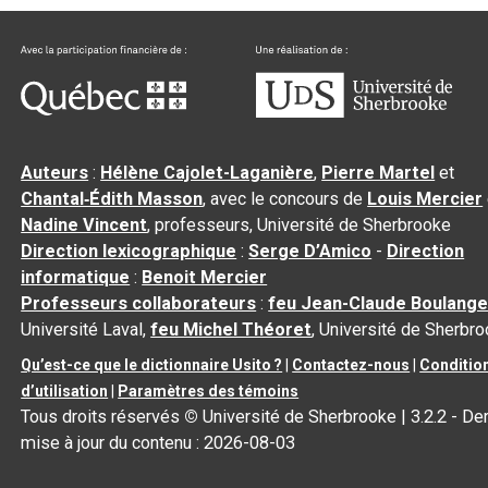
Auteurs
:
Hélène Cajolet-Laganière
,
Pierre Martel
et
Chantal‑Édith Masson
, avec le concours de
Louis Mercier
Nadine Vincent
, professeurs, Université de Sherbrooke
Direction lexicographique
:
Serge D’Amico
-
Direction
informatique
:
Benoit Mercier
Professeurs collaborateurs
:
feu Jean-Claude Boulange
Université Laval,
feu Michel Théoret
, Université de Sherbr
Qu’est-ce que le dictionnaire Usito ?
|
Contactez-nous
|
Conditio
d’utilisation
|
Paramètres des témoins
Tous droits réservés
©
Université de Sherbrooke |
3.2.2
- Der
mise à jour du contenu :
2026-08-03