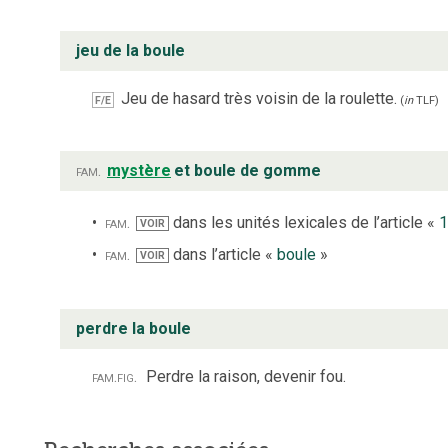
jeu de la boule
Jeu de hasard très voisin de la roulette.
F/E
(
in
TLF
)
fam.
mystère
et boule de gomme
fam.
dans les unités lexicales de l’article «
1
VOIR
fam.
dans l’article «
boule
»
VOIR
perdre la boule
fam.
fig.
Perdre la raison, devenir fou.