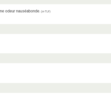
 une odeur nauséabonde.
(
in
TLF
)