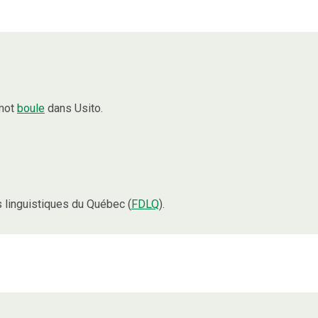
 mot
boule
dans Usito.
linguistiques du Québec (
FDLQ
).