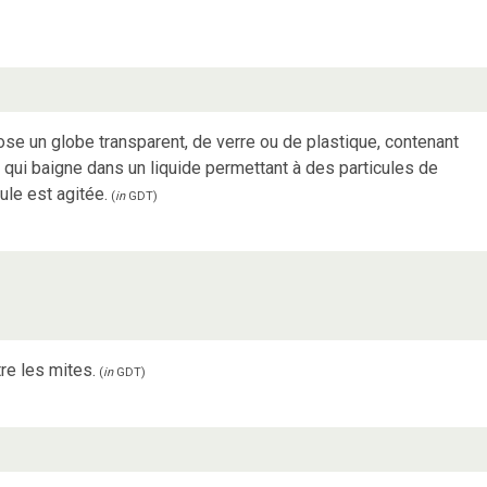
se un globe transparent, de verre ou de plastique, contenant
 qui baigne dans un liquide permettant à des particules de
le est agitée.
(
in
GDT
)
re les mites.
(
in
GDT
)