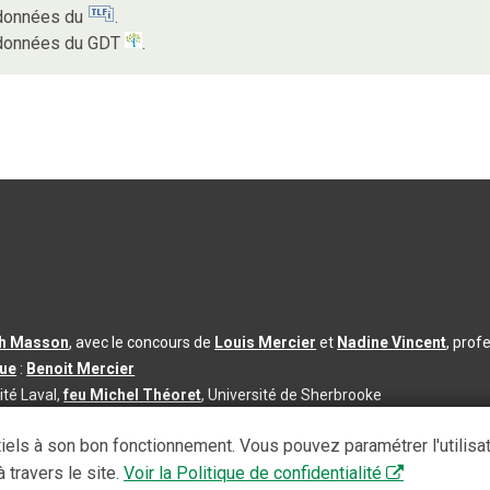
s données du
.
s données du GDT
.
th Masson
, avec le concours de
Louis Mercier
et
Nadine Vincent
, prof
que
:
Benoit Mercier
ité Laval,
feu Michel Théoret
, Université de Sherbrooke
s d’utilisation
|
Paramètres des témoins
iels à son bon fonctionnement. Vous pouvez paramétrer l'utilisa
se à jour du contenu :
2026-08-03
 travers le site.
Voir la Politique de confidentialité