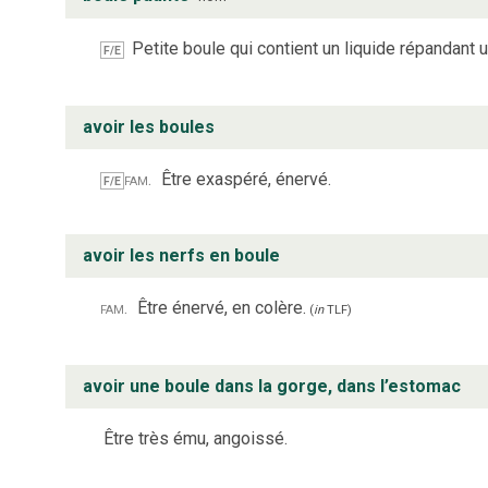
Petite boule qui contient un liquide répandant
F/E
avoir les boules
fam.
Être exaspéré, énervé.
F/E
avoir les nerfs en boule
fam.
Être énervé, en colère.
(
in
TLF
)
avoir une boule dans la gorge, dans l’estomac
Être très ému, angoissé.