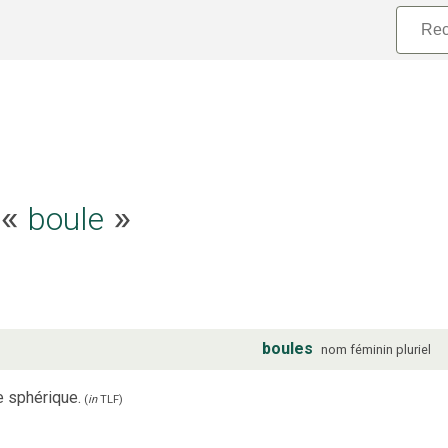
e «
boule
»
boules
nom
féminin
pluriel
e sphérique.
(
in
TLF
)