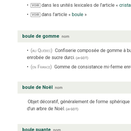
dans les unités lexicales de l’article «
crista
VOIR
dans l’article «
boule
»
VOIR
boule de gomme
nom
(au Québec)
Confiserie composée de gomme à bulle
enrobée de sucre durci.
(
in
GDT
)
(en France)
Gomme de consistance mi-ferme enrob
boule de Noël
nom
Objet décoratif, généralement de forme sphérique 
d’un arbre de Noël.
(
in
GDT
)
boule puante
nom