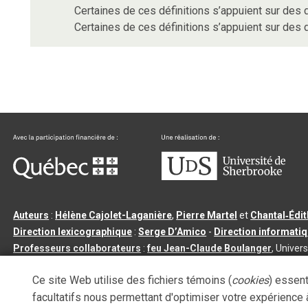
Certaines de ces définitions s’appuient sur de
Certaines de ces définitions s’appuient sur de
Auteurs
:
Hélène Cajolet-Laganière
,
Pierre Martel
et
Chantal‑Édi
Direction lexicographique
:
Serge D’Amico
-
Direction informati
Professeurs collaborateurs
:
feu Jean-Claude Boulanger
, Univers
Qu’est-ce que le dictionnaire Usito ?
|
Contactez-nous
|
Condition
Ce site Web utilise des fichiers témoins (
cookies
) essent
Tous droits réservés
©
Université de Sherbrooke |
3.2.2
- Dernière mi
facultatifs nous permettant d'optimiser votre expérience à