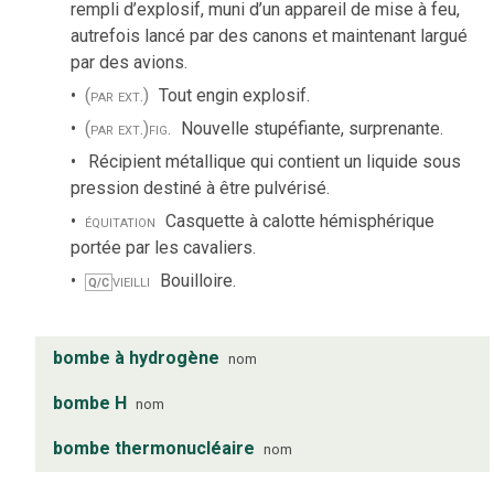
rempli d’explosif, muni d’un appareil de mise à feu,
autrefois lancé par des canons et maintenant largué
par des avions.
(par ext.)
Tout engin explosif.
(par ext.)
fig.
Nouvelle stupéfiante, surprenante.
Récipient métallique qui contient un liquide sous
pression destiné à être pulvérisé.
équitation
Casquette à calotte hémisphérique
portée par les cavaliers.
vieilli
Bouilloire.
Q/C
bombe à hydrogène
nom
bombe H
nom
bombe thermonucléaire
nom