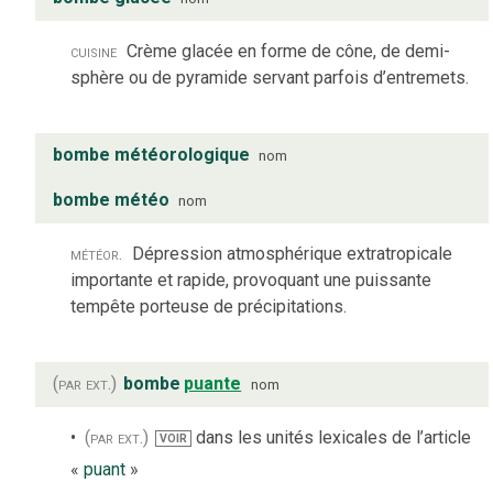
cuisine
Crème glacée en forme de cône, de demi-
sphère ou de pyramide servant parfois d’entremets.
bombe météorologique
nom
bombe météo
nom
météor.
Dépression atmosphérique extratropicale
importante et rapide, provoquant une puissante
tempête porteuse de précipitations.
(par ext.)
bombe
puante
nom
(par ext.)
dans les unités lexicales de l’article
VOIR
«
puant
»