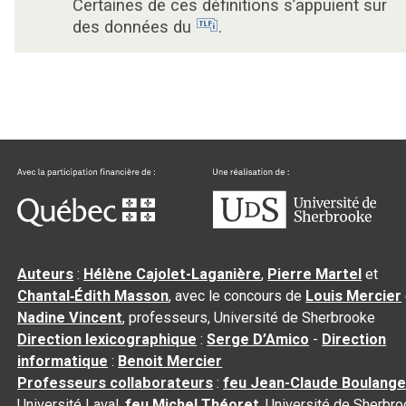
Certaines de ces définitions s’appuient sur
des données du
.
Auteurs
:
Hélène Cajolet-Laganière
,
Pierre Martel
et
Chantal‑Édith Masson
, avec le concours de
Louis Mercier
Nadine Vincent
, professeurs, Université de Sherbrooke
Direction lexicographique
:
Serge D’Amico
-
Direction
informatique
:
Benoit Mercier
Professeurs collaborateurs
:
feu Jean-Claude Boulange
Université Laval,
feu Michel Théoret
, Université de Sherbr