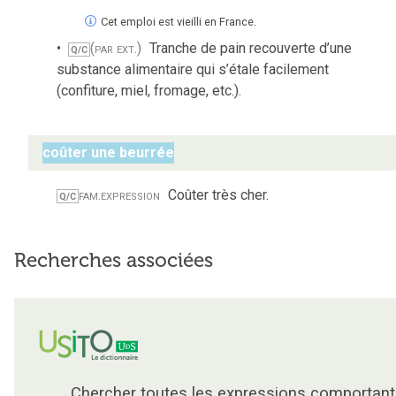
Cet emploi est vieilli en France.
(par ext.)
Tranche de pain recouverte d’une
Q/C
substance alimentaire qui s’étale facilement
(confiture, miel, fromage, etc.).
coûter une beurrée
fam.
expression
Coûter très cher.
Q/C
Recherches associées
Chercher toutes les expressions comportant