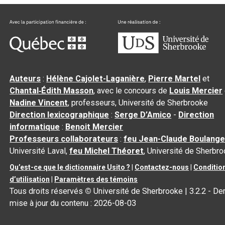
Auteurs
:
Hélène Cajolet-Laganière
,
Pierre Martel
et
Chantal‑Édith Masson
, avec le concours de
Louis Mercier
Nadine Vincent
, professeurs, Université de Sherbrooke
Direction lexicographique
:
Serge D’Amico
-
Direction
informatique
:
Benoit Mercier
Professeurs collaborateurs
:
feu Jean-Claude Boulange
Université Laval,
feu Michel Théoret
, Université de Sherbr
Qu’est-ce que le dictionnaire Usito ?
|
Contactez-nous
|
Conditio
d’utilisation
|
Paramètres des témoins
Tous droits réservés
©
Université de Sherbrooke |
3.2.2
- Der
mise à jour du contenu :
2026-08-03