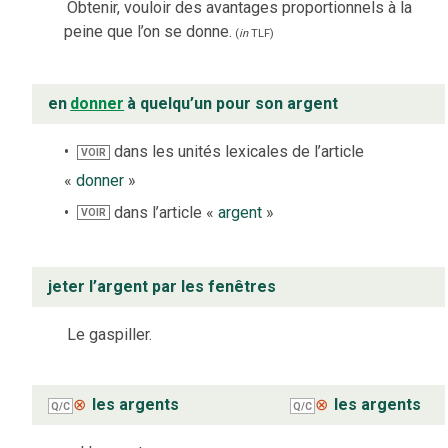
Obtenir, vouloir des avantages proportionnels à la
peine que l’on se donne.
(
in
TLF
)
en
donner
à quelqu’un pour son argent
dans les unités lexicales de l’article
VOIR
«
donner
»
dans l’article «
argent
»
VOIR
jeter l’argent par les fenêtres
Le gaspiller.
⊗
les argents
⊗
les argents
Q/C
Q/C