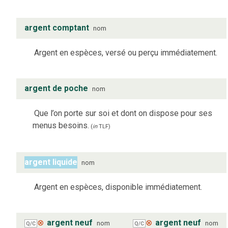
argent comptant
nom
Argent en espèces, versé ou perçu immédiatement.
argent de poche
nom
Que l’on porte sur soi et dont on dispose pour ses
menus besoins.
(
in
TLF
)
argent liquide
nom
Argent en espèces, disponible immédiatement.
⊗
argent neuf
⊗
argent neuf
nom
nom
Q/C
Q/C