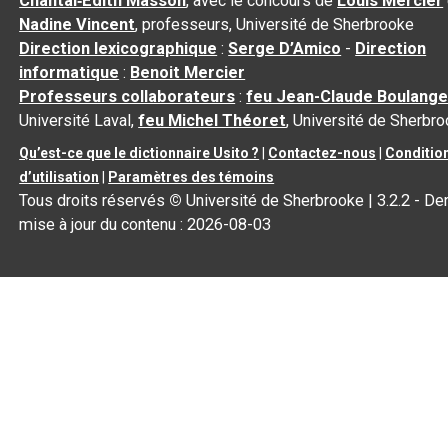
Chantal‑Édith Masson
, avec le concours de
Louis Mercier
Nadine Vincent
, professeurs, Université de Sherbrooke
Direction lexicographique
:
Serge D’Amico
-
Direction
informatique
:
Benoit Mercier
Professeurs collaborateurs
:
feu Jean-Claude Boulange
Université Laval,
feu Michel Théoret
, Université de Sherbr
Qu’est-ce que le dictionnaire Usito ?
|
Contactez-nous
|
Conditio
d’utilisation
|
Paramètres des témoins
Tous droits réservés
©
Université de Sherbrooke |
3.2.2
- Der
mise à jour du contenu :
2026-08-03