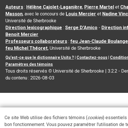
Auteurs
:
Hélène Cajolet-Laganière
,
Pierre Martel
et
Cha
Masson
, avec le concours de
Louis Mercier
et
Nadine Vin
Université de Sherbrooke
Direction lexicographique
:
Serge D’Amico
-
Direction i
Benoit Mercier
Professeurs collaborateurs
:
feu Jean-Claude Boulange
feu Michel Théoret
, Université de Sherbrooke
Qu’est-ce que le dictionnaire Usito ?
|
Contactez-nous
|
Condition
Paramètres des témoins
Tous droits réservés
©
Université de Sherbrooke |
3.2.2
- Der
du contenu :
2026-08-03
Ce site Web utilise des fichiers témoins (
cookies
) essentiels
bon fonctionnement. Vous pouvez paramétrer l'utilisation de 