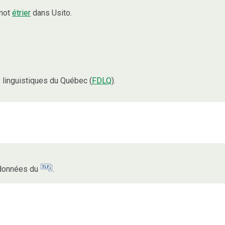
 mot
étrier
dans Usito.
linguistiques du Québec (
FDLQ
).
s données du
.