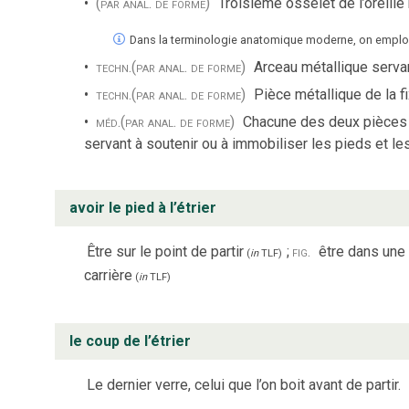
(par anal. de forme)
Troisième osselet de l’oreill
Dans la terminologie anatomique moderne, on emploi
techn.
(par anal. de forme)
Arceau métallique servan
techn.
(par anal. de forme)
Pièce métallique de la fi
méd.
(par anal. de forme)
Chacune des deux pièces d
servant à soutenir ou à immobiliser les pieds et le
avoir le pied à l’étrier
Être sur le point de partir
;
fig.
être dans une
(
in
TLF
)
carrière
(
in
TLF
)
le coup de l’étrier
Le dernier verre, celui que l’on boit avant de partir.