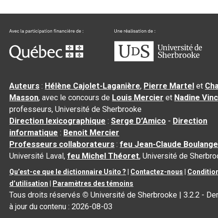
Auteurs
:
Hélène Cajolet-Laganière
,
Pierre Martel
et
Cha
Masson
, avec le concours de
Louis Mercier
et
Nadine Vin
professeurs, Université de Sherbrooke
Direction lexicographique
:
Serge D’Amico
-
Direction
informatique
:
Benoit Mercier
Professeurs collaborateurs
:
feu Jean-Claude Boulange
Université Laval,
feu Michel Théoret
, Université de Sherbr
Qu’est-ce que le dictionnaire Usito ?
|
Contactez-nous
|
Conditio
d’utilisation
|
Paramètres des témoins
Tous droits réservés
©
Université de Sherbrooke |
3.2.2
- De
à jour du contenu :
2026-08-03