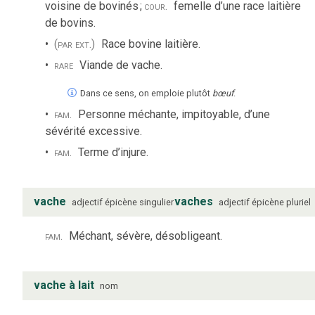
voisine de bovinés
;
cour.
femelle d’une race laitière
de bovins.
(par ext.)
Race bovine laitière.
rare
Viande de vache.
Dans ce sens, on emploie plutôt
bœuf
.
fam.
Personne méchante, impitoyable, d’une
sévérité excessive.
fam.
Terme d’injure.
vache
vaches
adjectif
épicène
singulier
adjectif
épicène
pluriel
fam.
Méchant, sévère, désobligeant.
vache à lait
nom