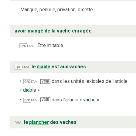
Manque, pénurie, privation, disette.
avoir mangé de la vache enragée
fam.
Être irritable.
Q/C
fam.
le
diable
est aux vaches
Q/C
fam.
dans les unités lexicales de l’article
VOIR
Q/C
«
diable
»
fam.
dans l’article «
vache
»
VOIR
Q/C
fam.
le
plancher
des vaches