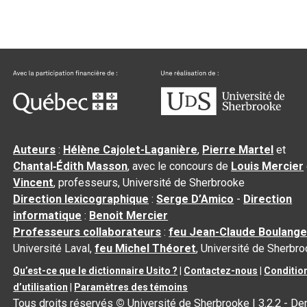
Auteurs
:
Hélène Cajolet-Laganière
,
Pierre Martel
et
Chantal‑Édith Masson
, avec le concours de
Louis Mercier
Vincent
, professeurs, Université de Sherbrooke
Direction lexicographique
:
Serge D’Amico
-
Direction
informatique
:
Benoit Mercier
Professeurs collaborateurs
:
feu Jean-Claude Boulange
Université Laval,
feu Michel Théoret
, Université de Sherbr
Qu’est-ce que le dictionnaire Usito ?
|
Contactez-nous
|
Conditio
d’utilisation
|
Paramètres des témoins
Tous droits réservés
©
Université de Sherbrooke |
3.2.2
- Der