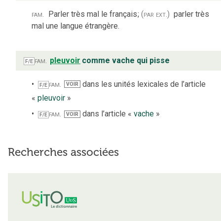
fam.
Parler très mal le français
;
(par ext.)
parler très
mal une langue étrangère.
fam.
pleuvoir
comme vache qui pisse
F/E
fam.
dans les unités lexicales de l’article
VOIR
F/E
«
pleuvoir
»
fam.
dans l’article «
vache
»
VOIR
F/E
Recherches associées