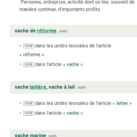
Personne, entreprise, activité dont on tire, souvent de
manière continue, d’importants profits.
vache de
réforme
nom
dans les unités lexicales de l’article
VOIR
«
réforme
»
dans l’article «
vache
»
VOIR
vache
laitière
, vache à lait
nom
dans les unités lexicales de l’article «
laitier
»
VOIR
dans l’article «
vache
»
VOIR
vache marine
nom