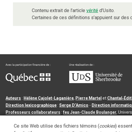
Contenu extrait de l’article
vérité
d’Usito.
Certaines de ces définitions s’appuient sur de
Auteurs
:
Hélène Cajolet-Laganière
,
Pierre Martel
et
Chantal‑Édi
Direction lexicographique
:
Serge D’Amico
-
Direction informati
Professeurs collaborateurs
:
feu Jean-Claude Boulanger
, Univers
Qu’est-ce que le dictionnaire Usito ?
|
Contactez-nous
|
Condition
Ce site Web utilise des fichiers témoins (
cookies
) essent
Tous droits réservés
©
Université de Sherbrooke |
3.2.2
- Dernière mi