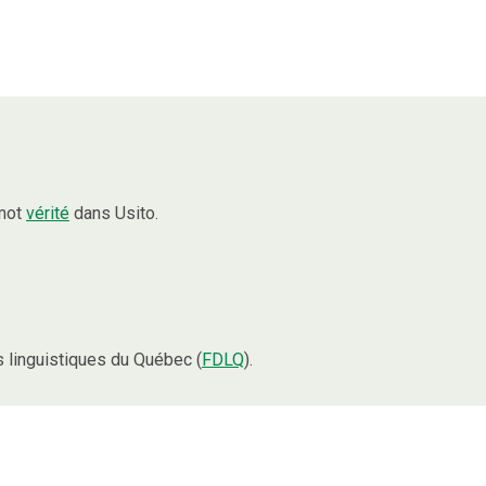
 mot
vérité
dans Usito.
linguistiques du Québec (
FDLQ
).