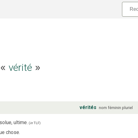
e «
vérité
»
vérités
nom
féminin
pluriel
solue, ultime.
(
in
TLF
)
que chose.