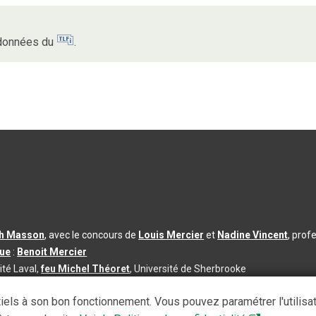
s données du
.
th Masson
, avec le concours de
Louis Mercier
et
Nadine Vincent
, prof
que
:
Benoit Mercier
ité Laval,
feu Michel Théoret
, Université de Sherbrooke
s d’utilisation
|
Paramètres des témoins
iels à son bon fonctionnement. Vous pouvez paramétrer l'utilisa
se à jour du contenu :
2026-08-03