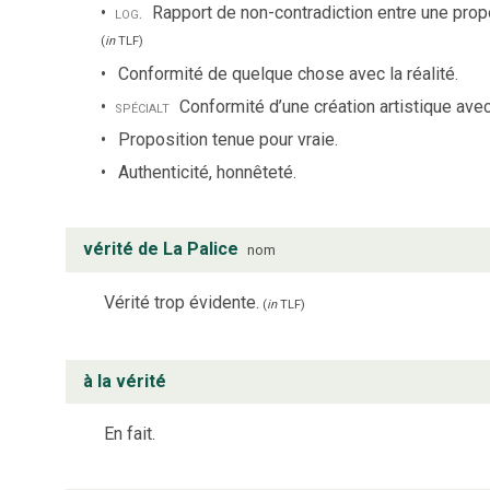
log.
Rapport de non-contradiction entre une prop
(
in
TLF
)
Conformité de quelque chose avec la réalité.
spécialt
Conformité d’une création artistique avec 
Proposition tenue pour vraie.
Authenticité, honnêteté.
vérité de La Palice
nom
Vérité trop évidente.
(
in
TLF
)
à la vérité
En fait.