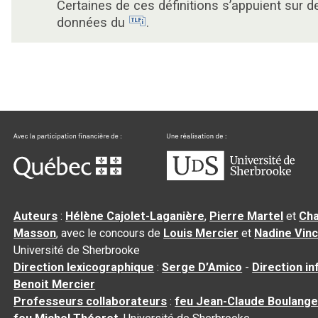
Certaines de ces définitions s’appuient sur d
données du
.
Auteurs
:
Hélène Cajolet-Laganière
,
Pierre Martel
et
Cha
Masson
, avec le concours de
Louis Mercier
et
Nadine Vin
Université de Sherbrooke
Direction lexicographique
:
Serge D’Amico
-
Direction i
Benoit Mercier
Professeurs collaborateurs
:
feu Jean-Claude Boulange