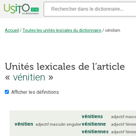
Accueil
/
Toutes les unités lexicales du dictionnaire
/
vénitien
Unités lexicales de l’article
«
vénitien
»
Afficher les définitions
vénitiens
adjectif
mascu
vénitien
vénitienne
adjectif
masculin
singulier
adjectif
fémin
vénitiennes
adjectif
fémin