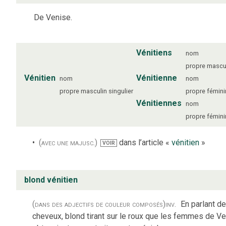
De Venise.
Vénitiens
nom
propre
mascu
Vénitien
Vénitienne
nom
nom
propre
masculin
singulier
propre
fémini
Vénitiennes
nom
propre
fémini
(avec une majusc.)
dans l’article «
vénitien
»
VOIR
blond vénitien
(dans des adjectifs de couleur composés)
inv.
En parlant d
cheveux, blond tirant sur le roux que les femmes de V