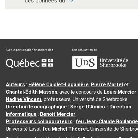
des données du
.
Auteurs
:
Hélène Cajolet-Laganière
,
Pierre Martel
et
Chantal‑Édith Masson
, avec le concours de
Louis Mercier
Nadine Vincent
, professeurs, Université de Sherbrooke
Direction lexicographique
:
Serge D’Amico
-
Direction
informatique
:
Benoit Mercier
Professeurs collaborateurs
:
feu Jean-Claude Boulange
Université Laval,
feu Michel Théoret
, Université de Sherbr