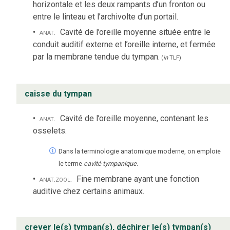
horizontale et les deux rampants d’un fronton ou
entre le linteau et l’archivolte d’un portail.
anat.
Cavité de l’oreille moyenne située entre le
conduit auditif externe et l’oreille interne, et fermée
par la membrane tendue du tympan.
(
in
TLF
)
caisse du tympan
anat.
Cavité de l’oreille moyenne, contenant les
osselets.
Dans la terminologie anatomique moderne, on emploie
le terme
cavité tympanique
.
anat.
zool.
Fine membrane ayant une fonction
auditive chez certains animaux.
crever le(s) tympan(s), déchirer le(s) tympan(s)