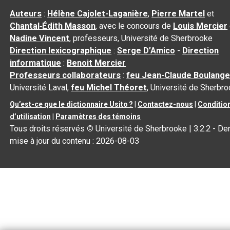
Auteurs
:
Hélène Cajolet-Laganière
,
Pierre Martel
et
Chantal‑Édith Masson
, avec le concours de
Louis Mercier
Nadine Vincent
, professeurs, Université de Sherbrooke
Direction lexicographique
:
Serge D’Amico
-
Direction
informatique
:
Benoit Mercier
Professeurs collaborateurs
:
feu Jean-Claude Boulange
Université Laval,
feu Michel Théoret
, Université de Sherbr
Qu’est-ce que le dictionnaire Usito ?
|
Contactez-nous
|
Conditio
d’utilisation
|
Paramètres des témoins
Tous droits réservés
©
Université de Sherbrooke |
3.2.2
- Der
mise à jour du contenu :
2026-08-03