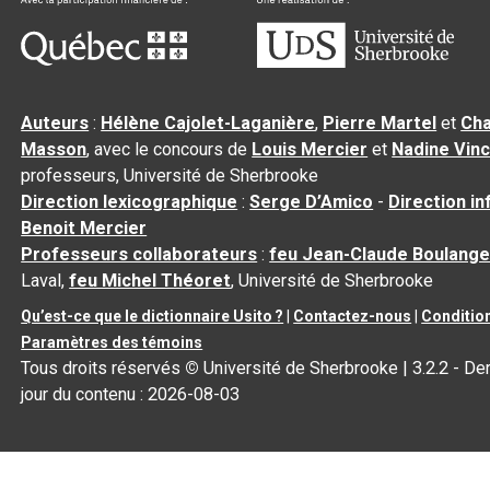
Auteurs
:
Hélène Cajolet-Laganière
,
Pierre Martel
et
Cha
Masson
, avec le concours de
Louis Mercier
et
Nadine Vin
professeurs, Université de Sherbrooke
Direction lexicographique
:
Serge D’Amico
-
Direction i
Benoit Mercier
Professeurs collaborateurs
:
feu Jean-Claude Boulange
Laval,
feu Michel Théoret
, Université de Sherbrooke
Qu’est-ce que le dictionnaire Usito ?
|
Contactez-nous
|
Condition
Paramètres des témoins
Tous droits réservés
©
Université de Sherbrooke |
3.2.2
- Der
jour du contenu :
2026-08-03