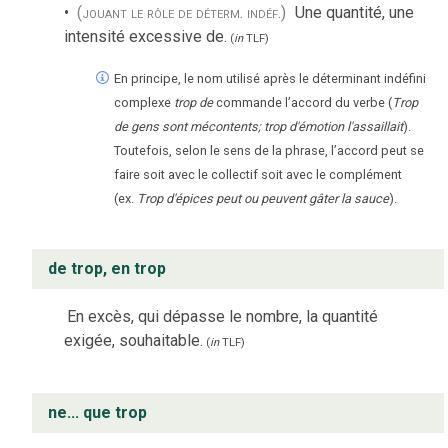
(jouant le rôle de déterm. indéf.)
Une quantité, une
intensité excessive de.
(
in
TLF
)
En principe, le nom utilisé après le déterminant indéfini
complexe
trop de
commande l’accord du verbe (
Trop
de gens sont mécontents; trop d'émotion l'assaillait
).
Toutefois, selon le sens de la phrase, l’accord peut se
faire soit avec le collectif soit avec le complément
(ex.
Trop d'épices peut ou peuvent gâter la sauce
).
de trop, en trop
En excès, qui dépasse le nombre, la quantité
exigée, souhaitable.
(
in
TLF
)
ne... que trop