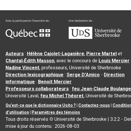
Auteurs
:
Hélène Cajolet-Laganière
,
Pierre Martel
et
Chantal‑Édith Masson
, avec le concours de
Louis Mercier
Nadine Vincent
, professeurs, Université de Sherbrooke
Direction lexicographique
:
Serge D’Amico
-
Direction
informatique
:
Benoit Mercier
Professeurs collaborateurs
:
feu Jean-Claude Boulange
Université Laval,
feu Michel Théoret
, Université de Sherbr
Qu’est-ce que le dictionnaire Usito ?
|
Contactez-nous
|
Conditio
d’utilisation
|
Paramètres des témoins
Tous droits réservés
©
Université de Sherbrooke |
3.2.2
- Der
mise à jour du contenu :
2026-08-03