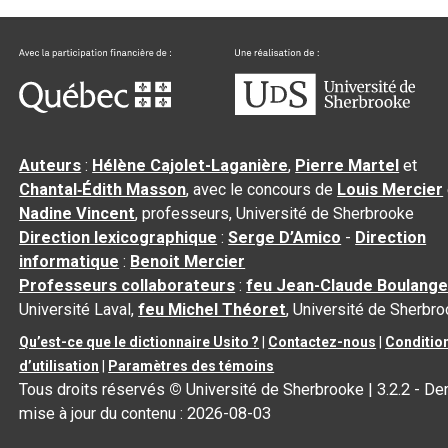
Auteurs
:
Hélène Cajolet-Laganière
,
Pierre Martel
et
Chantal‑Édith Masson
, avec le concours de
Louis Mercier
Nadine Vincent
, professeurs, Université de Sherbrooke
Direction lexicographique
:
Serge D’Amico
-
Direction
informatique
:
Benoit Mercier
Professeurs collaborateurs
:
feu Jean-Claude Boulange
Université Laval,
feu Michel Théoret
, Université de Sherbr
Qu’est-ce que le dictionnaire Usito ?
|
Contactez-nous
|
Conditio
d’utilisation
|
Paramètres des témoins
Tous droits réservés
©
Université de Sherbrooke |
3.2.2
- Der
mise à jour du contenu :
2026-08-03