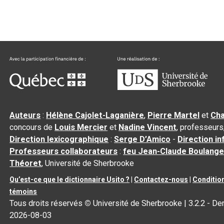
Auteurs
:
Hélène Cajolet-Laganière
,
Pierre Martel
et
Cha
concours de
Louis Mercier
et
Nadine Vincent
, professeurs
Direction lexicographique
:
Serge D’Amico
-
Direction i
Professeurs collaborateurs
:
feu Jean-Claude Boulange
Théoret
, Université de Sherbrooke
Qu’est-ce que le dictionnaire Usito ?
|
Contactez-nous
|
Condition
témoins
Tous droits réservés
©
Université de Sherbrooke |
3.2.2
- Der
2026-08-03