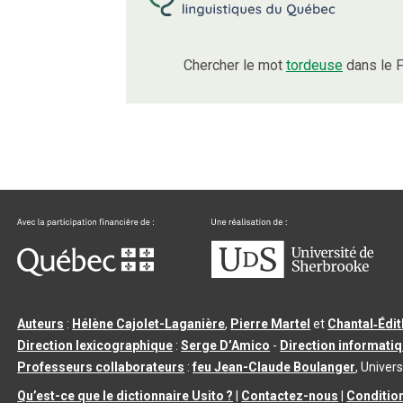
Chercher le mot
tordeuse
dans le F
Auteurs
:
Hélène Cajolet-Laganière
,
Pierre Martel
et
Chantal‑Édi
Direction lexicographique
:
Serge D’Amico
-
Direction informati
Professeurs collaborateurs
:
feu Jean-Claude Boulanger
, Univers
Qu’est-ce que le dictionnaire Usito ?
|
Contactez-nous
|
Condition