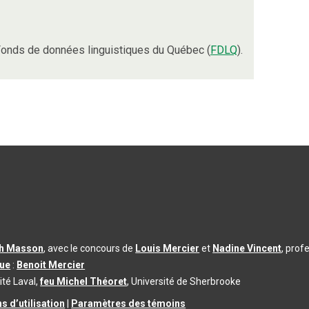
onds de données linguistiques du Québec (
FDLQ
).
th Masson
, avec le concours de
Louis Mercier
et
Nadine Vincent
, prof
que
:
Benoit Mercier
ité Laval,
feu Michel Théoret
, Université de Sherbrooke
s d’utilisation
|
Paramètres des témoins