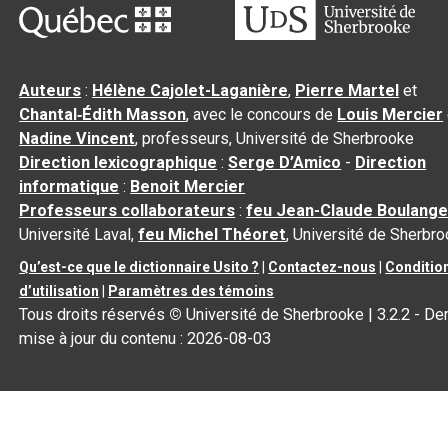
Auteurs
:
Hélène Cajolet-Laganière
,
Pierre Martel
et
Chantal‑Édith Masson
, avec le concours de
Louis Mercier
Nadine Vincent
, professeurs, Université de Sherbrooke
Direction lexicographique
:
Serge D’Amico
-
Direction
informatique
:
Benoit Mercier
Professeurs collaborateurs
:
feu Jean-Claude Boulange
Université Laval,
feu Michel Théoret
, Université de Sherbr
Qu’est-ce que le dictionnaire Usito ?
|
Contactez-nous
|
Conditio
d’utilisation
|
Paramètres des témoins
Tous droits réservés
©
Université de Sherbrooke |
3.2.2
- Der
mise à jour du contenu :
2026-08-03