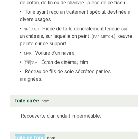
de coton, de lin ou de chanvre
;
pièce de ce tissu.
Toile ayant reçu un traitement spécial, destinée à
divers usages.
spécialt
Pièce de toile généralement tendue sur
un châssis, sur laquelle on peint
;
(par méton.)
œuvre
peinte sur ce support
mar.
Voilure d’un navire.
fam.
Écran de cinéma
;
film
F/E
Réseau de fils de soie sécrétée par les
araignées.
toile cirée
nom
Recouverte d’un enduit imperméable.
toile de fond
nom