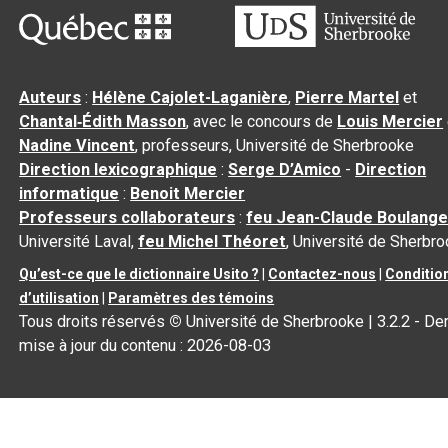
Auteurs
:
Hélène Cajolet-Laganière
,
Pierre Martel
et
Chantal‑Édith Masson
, avec le concours de
Louis Mercier
Nadine Vincent
, professeurs, Université de Sherbrooke
Direction lexicographique
:
Serge D’Amico
-
Direction
informatique
:
Benoit Mercier
Professeurs collaborateurs
:
feu Jean-Claude Boulange
Université Laval,
feu Michel Théoret
, Université de Sherbr
Qu’est-ce que le dictionnaire Usito ?
|
Contactez-nous
|
Conditio
d’utilisation
|
Paramètres des témoins
Tous droits réservés
©
Université de Sherbrooke |
3.2.2
- Der
mise à jour du contenu :
2026-08-03