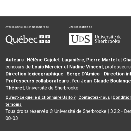
Auteurs
:
Hélène Cajolet-Laganière
,
Pierre Martel
et
Cha
concours de
Louis Mercier
et
Nadine Vincent
, professeurs
Direction lexicographique
:
Serge D’Amico
-
Direction i
Professeurs collaborateurs
:
feu Jean-Claude Boulange
Théoret
, Université de Sherbrooke
Qu’est-ce que le dictionnaire Usito ?
|
Contactez-nous
|
Condition
témoins
Tous droits réservés
©
Université de Sherbrooke |
3.2.2
- Der
08-03