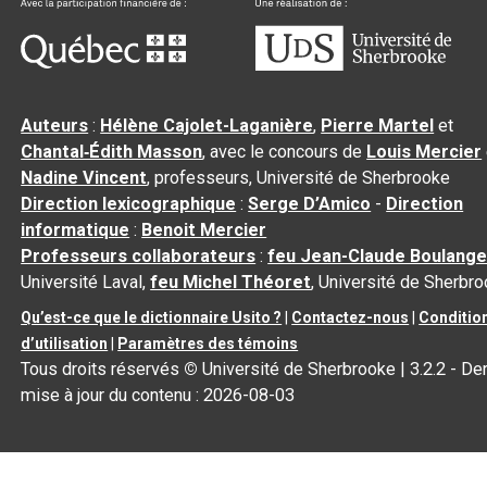
Auteurs
:
Hélène Cajolet-Laganière
,
Pierre Martel
et
Chantal‑Édith Masson
, avec le concours de
Louis Mercier
Nadine Vincent
, professeurs, Université de Sherbrooke
Direction lexicographique
:
Serge D’Amico
-
Direction
informatique
:
Benoit Mercier
Professeurs collaborateurs
:
feu Jean-Claude Boulange
Université Laval,
feu Michel Théoret
, Université de Sherbr
Qu’est-ce que le dictionnaire Usito ?
|
Contactez-nous
|
Conditio
d’utilisation
|
Paramètres des témoins
Tous droits réservés
©
Université de Sherbrooke |
3.2.2
- Der
mise à jour du contenu :
2026-08-03