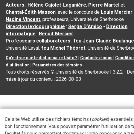
Auteurs
:
Hélène Cajolet-Laganière
,
Pierre Martel
et
Chantal‑Édith Masson
, avec le concours de
Louis Mercier
Nadine Vincent
, professeurs, Université de Sherbrooke
Direction lexicographique
:
Serge D’Amico
-
Direction
informatique
:
Benoit Mercier
Professeurs collaborateurs
:
feu Jean-Claude Boulange
Université Laval,
feu Michel Théoret
, Université de Sherbr
Qu’est-ce que le dictionnaire Usito ?
|
Contactez-nous
|
Conditio
d’utilisation
|
Paramètres des témoins
Tous droits réservés
©
Université de Sherbrooke |
3.2.2
- Der
mise à jour du contenu :
2026-08-03
Ce site Web utilise des fichiers témoins (
cookies
) essentiels
bon fonctionnement. Vous pouvez paramétrer l'utilisation de 
facultatifs nous permettant d'optimiser votre expérience à tra