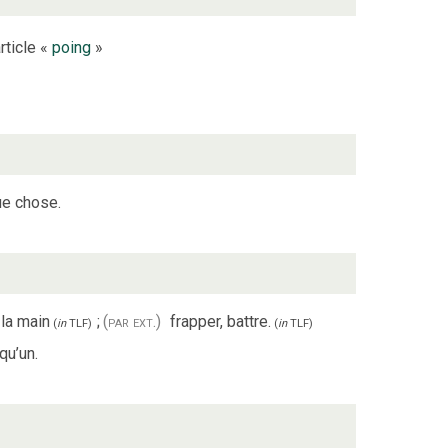
rticle «
poing
»
ue chose.
 la main
;
(par ext.)
frapper, battre.
(
in
TLF
)
(
in
TLF
)
qu’un.