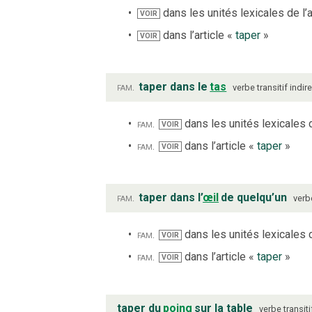
dans les unités lexicales de l’a
VOIR
dans l’article «
taper
»
VOIR
fam.
taper dans le
tas
verbe
transitif indir
fam.
dans les unités lexicales d
VOIR
fam.
dans l’article «
taper
»
VOIR
fam.
taper dans l’
œil
de quelqu’un
verb
fam.
dans les unités lexicales d
VOIR
fam.
dans l’article «
taper
»
VOIR
taper du
poing
sur la table
verbe
transiti