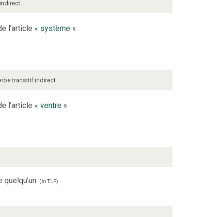
 indirect
e l’article «
système
»
erbe
transitif indirect
e l’article «
ventre
»
e quelqu’un.
(
in
TLF
)