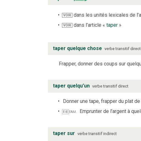
dans les unités lexicales de l’a
VOIR
dans l’article «
taper
»
VOIR
taper quelque chose
verbe
transitif direct
Frapper, donner des coups sur quelq
taper quelqu’un
verbe
transitif direct
Donner une tape, frapper du plat de
fam.
Emprunter de l’argent à quel
F/E
taper sur
verbe
transitif indirect