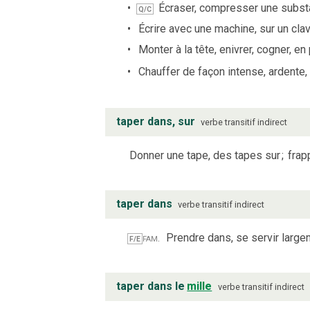
Écraser, compresser une subst
Q/C
Écrire avec une machine, sur un clav
Monter à la tête, enivrer, cogner, en 
Chauffer de façon intense, ardente, 
taper dans, sur
verbe
transitif indirect
Donner une tape, des tapes sur
;
frap
taper dans
verbe
transitif indirect
fam.
Prendre dans, se servir large
F/E
taper dans le
mille
verbe
transitif indirect