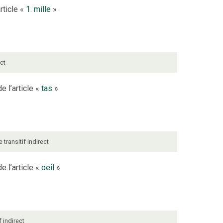
rticle «
1. mille
»
ect
e l’article «
tas
»
e
transitif indirect
e l’article «
oeil
»
f indirect