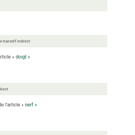
be
transitif indirect
rticle «
doigt
»
direct
e l’article «
nerf
»