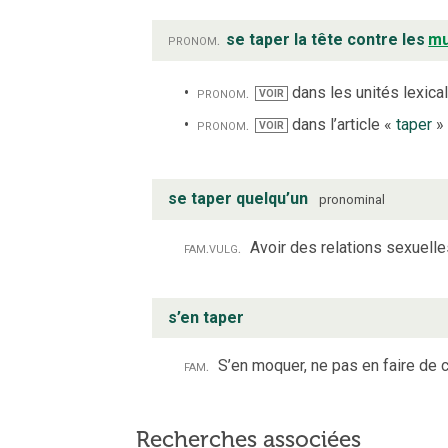
pronom.
se taper la tête contre les
mu
pronom.
dans les unités lexical
VOIR
pronom.
dans l’article «
taper
»
VOIR
se taper quelqu’un
pronominal
fam.
vulg.
Avoir des relations sexuelle
s’en taper
fam.
S’en moquer, ne pas en faire de c
Recherches associées