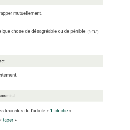
rapper mutuellement.
quelque chose de désagréable ou de pénible.
(
in
TLF
)
rect
entement.
ronominal
s lexicales de l’article «
1. cloche
»
 «
taper
»