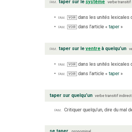
fam.
taper sur le
système
verbe
transitif
fam.
dans les unités lexicales d
VOIR
fam.
dans l’article «
taper
»
VOIR
fam.
taper sur le
ventre
à quelqu’un
v
fam.
dans les unités lexicales d
VOIR
fam.
dans l’article «
taper
»
VOIR
taper sur quelqu’un
verbe
transitif indirect
fam.
Critiquer quelqu’un, dire du mal d
se taper
pronominal