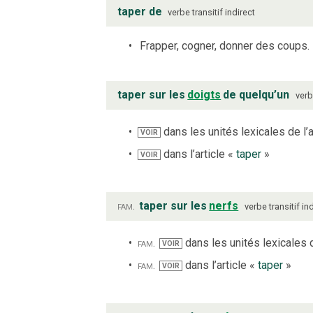
taper de
verbe
transitif indirect
Frapper, cogner, donner des coups.
taper sur les
doigts
de quelqu’un
ver
dans les unités lexicales de l’a
VOIR
dans l’article «
taper
»
VOIR
fam.
taper sur les
nerfs
verbe
transitif in
fam.
dans les unités lexicales d
VOIR
fam.
dans l’article «
taper
»
VOIR