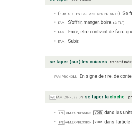
(surtout en parlant des enfants)
Se f
fam.
S’offrir, manger, boire.
(
in
TLF
)
fam.
Faire, être contraint de faire 
fam.
Subir.
se taper (sur) les cuisses
transitif indi
fam.
pronom.
En signe de rire, de cont
fam.
expression
se taper la
cloche
p
F/E
fam.
expression
dans les unité
VOIR
F/E
fam.
expression
dans l’article
VOIR
F/E