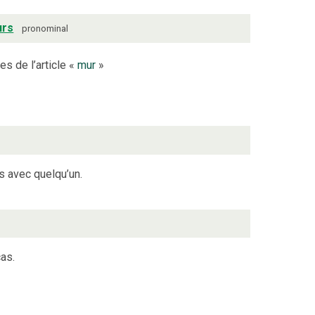
rs
pronominal
es de l’article «
mur
»
s avec quelqu’un.
as.