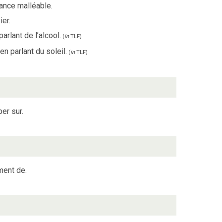
ance malléable.
ier.
parlant de l’alcool.
(
in
TLF
)
en parlant du soleil.
(
in
TLF
)
per sur.
ment de.