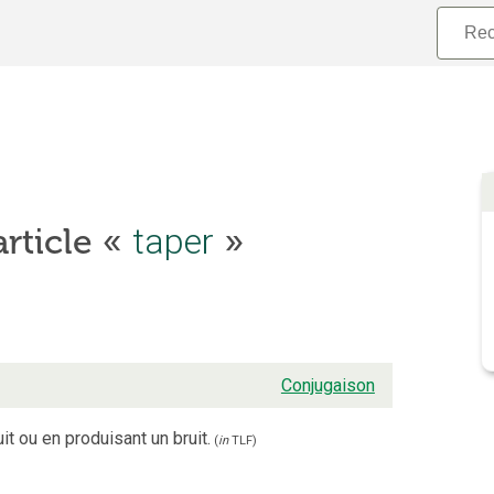
taper
article «
»
Conjugaison
it ou en produisant un bruit.
(
in
TLF
)