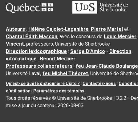
Auteurs
:
Hélène Cajolet-Laganière
,
Pierre Martel
et
Chantal‑Édith Masson
, avec le concours de
Louis Mercier
Vincent
, professeurs, Université de Sherbrooke
Direction lexicographique
:
Serge D’Amico
-
Direction
informatique
:
Benoit Mercier
Professeurs collaborateurs
:
feu Jean-Claude Boulange
Université Laval,
feu Michel Théoret
, Université de Sherbr
Qu’est-ce que le dictionnaire Usito ?
|
Contactez-nous
|
Conditio
d’utilisation
|
Paramètres des témoins
Tous droits réservés
©
Université de Sherbrooke |
3.2.2
- Der
mise à jour du contenu :
2026-08-03