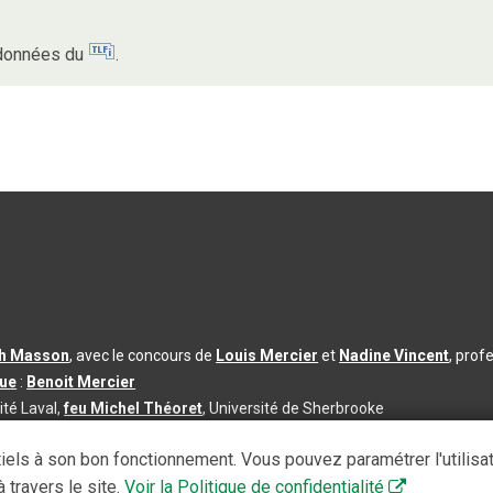
s données du
.
th Masson
, avec le concours de
Louis Mercier
et
Nadine Vincent
, prof
que
:
Benoit Mercier
ité Laval,
feu Michel Théoret
, Université de Sherbrooke
s d’utilisation
|
Paramètres des témoins
iels à son bon fonctionnement. Vous pouvez paramétrer l'utilisa
se à jour du contenu :
2026-08-03
 travers le site.
Voir la Politique de confidentialité