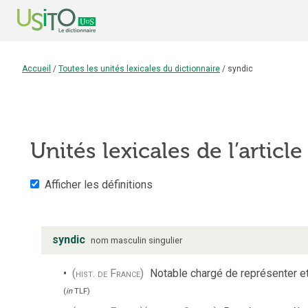
Accueil
/
Toutes les unités lexicales du dictionnaire
/
syndic
Unités lexicales de l’articl
Afficher les définitions
syndic
nom
masculin
singulier
(hist. de France)
Notable chargé de représenter et 
(
in
TLF
)