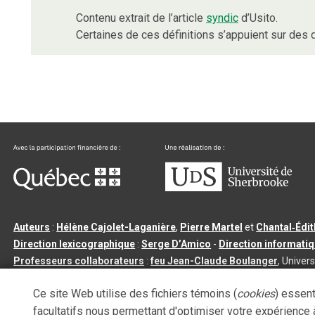
Contenu extrait de l’article
syndic
d’Usito.
Certaines de ces définitions s’appuient sur de
Auteurs
:
Hélène Cajolet-Laganière
,
Pierre Martel
et
Chantal‑Édi
Direction lexicographique
:
Serge D’Amico
-
Direction informati
Professeurs collaborateurs
:
feu Jean-Claude Boulanger
, Univers
Qu’est-ce que le dictionnaire Usito ?
|
Contactez-nous
|
Condition
Ce site Web utilise des fichiers témoins (
cookies
) essent
Tous droits réservés
©
Université de Sherbrooke |
3.2.2
- Dernière mi
facultatifs nous permettant d'optimiser votre expérience à