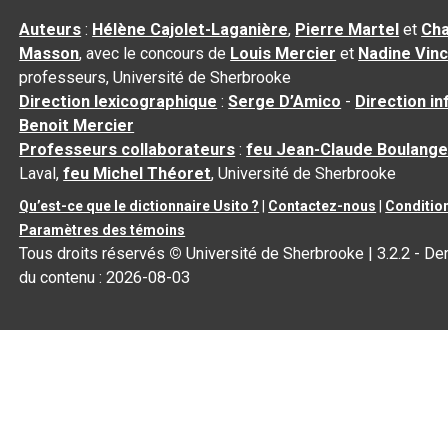
Auteurs
:
Hélène Cajolet-Laganière
,
Pierre Martel
et
Cha
Masson
, avec le concours de
Louis Mercier
et
Nadine Vin
professeurs, Université de Sherbrooke
Direction lexicographique
:
Serge D’Amico
-
Direction i
Benoit Mercier
Professeurs collaborateurs
:
feu Jean-Claude Boulange
Laval,
feu Michel Théoret
, Université de Sherbrooke
Qu’est-ce que le dictionnaire Usito ?
|
Contactez-nous
|
Condition
Paramètres des témoins
Tous droits réservés
©
Université de Sherbrooke |
3.2.2
- Der
du contenu :
2026-08-03