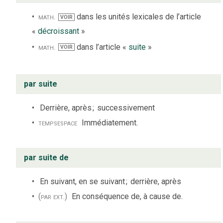
math.
dans les unités lexicales de l’article
VOIR
«
décroissant
»
math.
dans l’article «
suite
»
VOIR
par suite
Derrière, après
;
successivement
temps
espace
Immédiatement.
par suite de
En suivant, en se suivant
;
derrière, après
(par ext.)
En conséquence de, à cause de.