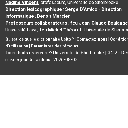
Nadine Vincent
, professeurs, Université de Sherbrooke
Direction lexicographique
:
Serge D’Amico
-
Direction
informatique
:
Benoit Mercier
Professeurs collaborateurs
:
feu Jean-Claude Boulange
Université Laval,
feu Michel Théoret
, Université de Sherbr
Qu’est-ce que le dictionnaire Usito ?
|
Contactez-nous
|
Conditio
d’utilisation
|
Paramètres des témoins
Tous droits réservés
©
Université de Sherbrooke |
3.2.2
- Der
mise à jour du contenu :
2026-08-03