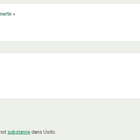
inerte
»
 mot
substance
dans Usito.