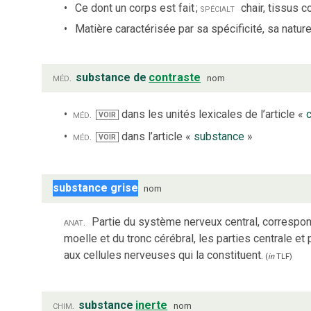
Ce dont un corps est fait
;
spécialt
chair, tissus c
Matière caractérisée par sa spécificité, sa natur
méd.
substance de
contraste
nom
méd.
dans les unités lexicales de l’article «
VOIR
méd.
dans l’article «
substance
»
VOIR
substance grise
nom
anat.
Partie du système nerveux central, correspond
moelle et du tronc cérébral, les parties centrale et
aux cellules nerveuses qui la constituent.
(
in
TLF
)
chim.
substance
inerte
nom