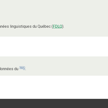
nées linguistiques du Québec (
FDLQ
).
s données du
.