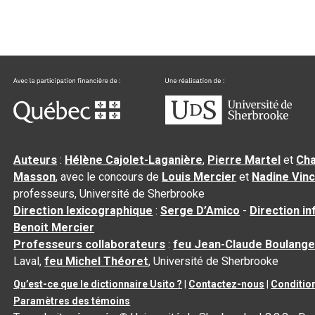
Auteurs
:
Hélène Cajolet-Laganière
,
Pierre Martel
et
Cha
Masson
, avec le concours de
Louis Mercier
et
Nadine Vin
professeurs, Université de Sherbrooke
Direction lexicographique
:
Serge D’Amico
-
Direction i
Benoit Mercier
Professeurs collaborateurs
:
feu Jean-Claude Boulange
Laval,
feu Michel Théoret
, Université de Sherbrooke
Qu’est-ce que le dictionnaire Usito ?
|
Contactez-nous
|
Condition
Paramètres des témoins