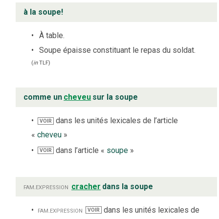
à la soupe!
À table.
Soupe épaisse constituant le repas du soldat.
(
in
TLF
)
comme un
cheveu
sur la soupe
dans les unités lexicales de l’article
VOIR
«
cheveu
»
dans l’article «
soupe
»
VOIR
fam.
expression
cracher
dans la soupe
fam.
expression
dans les unités lexicales de
VOIR