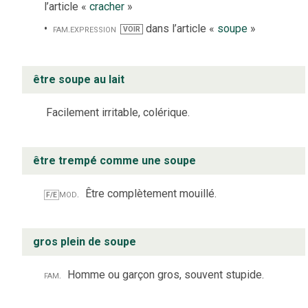
l’article «
cracher
»
fam.
expression
dans l’article «
soupe
»
VOIR
être soupe au lait
Facilement irritable, colérique.
être trempé comme une soupe
mod.
Être complètement mouillé.
F/E
gros plein de soupe
fam.
Homme ou garçon gros, souvent stupide.