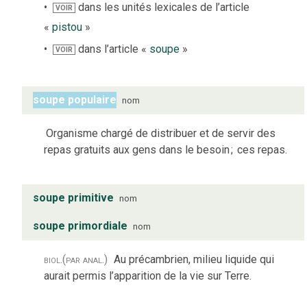
dans les unités lexicales de l’article
VOIR
«
pistou
»
dans l’article «
soupe
»
VOIR
soupe populaire
nom
Organisme chargé de distribuer et de servir des
repas gratuits aux gens dans le besoin
;
ces repas.
soupe primitive
nom
soupe primordiale
nom
biol.
(par anal.)
Au précambrien, milieu liquide qui
aurait permis l’apparition de la vie sur Terre.