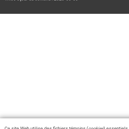
Ce site Web utilise des fichiers témoins (
cookies
) essentiels