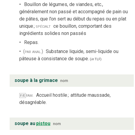
Bouillon de légumes, de viandes, etc.,
généralement non passé et accompagné de pain ou
de pâtes, que l’on sert au début du repas ou en plat
unique
;
spécialt
ce bouillon, comportant des
ingrédients solides non passés
Repas.
(par anal.)
Substance liquide, semi-liquide ou
pâteuse à consistance de soupe.
(
in
TLF
)
soupe à la grimace
nom
fam.
Accueil hostile
;
attitude maussade,
F/E
désagréable.
soupe au
pistou
nom