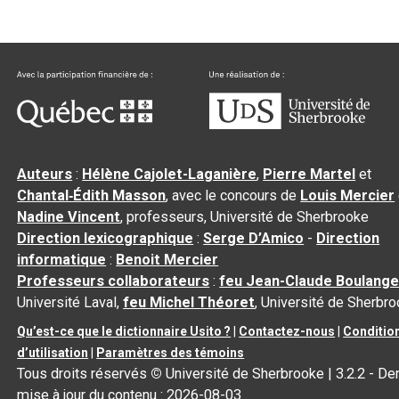
Auteurs
:
Hélène Cajolet-Laganière
,
Pierre Martel
et
Chantal‑Édith Masson
, avec le concours de
Louis Mercier
Nadine Vincent
, professeurs, Université de Sherbrooke
Direction lexicographique
:
Serge D’Amico
-
Direction
informatique
:
Benoit Mercier
Professeurs collaborateurs
:
feu Jean-Claude Boulange
Université Laval,
feu Michel Théoret
, Université de Sherbr
Qu’est-ce que le dictionnaire Usito ?
|
Contactez-nous
|
Conditio
d’utilisation
|
Paramètres des témoins
Tous droits réservés
©
Université de Sherbrooke |
3.2.2
- Der
mise à jour du contenu :
2026-08-03