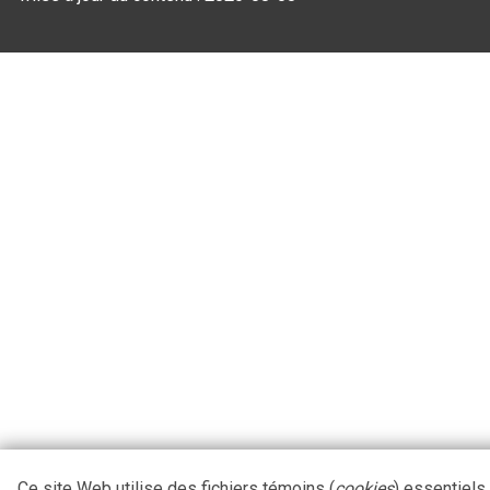
Ce site Web utilise des fichiers témoins (
cookies
) essentiels