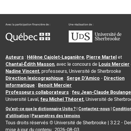
Auteurs
:
Hélène Cajolet-Laganière
,
Pierre Martel
et
Chantal‑Édith Masson
, avec le concours de
Louis Mercier
Nadine Vincent
, professeurs, Université de Sherbrooke
Direction lexicographique
:
Serge D’Amico
-
Direction
informatique
:
Benoit Mercier
Professeurs collaborateurs
:
feu Jean-Claude Boulange
Université Laval,
feu Michel Théoret
, Université de Sherbr
Qu’est-ce que le dictionnaire Usito ?
|
Contactez-nous
|
Conditio
d’utilisation
|
Paramètres des témoins
Tous droits réservés
©
Université de Sherbrooke |
3.2.2
- Der
mise à jour du contenu :
2026-08-03