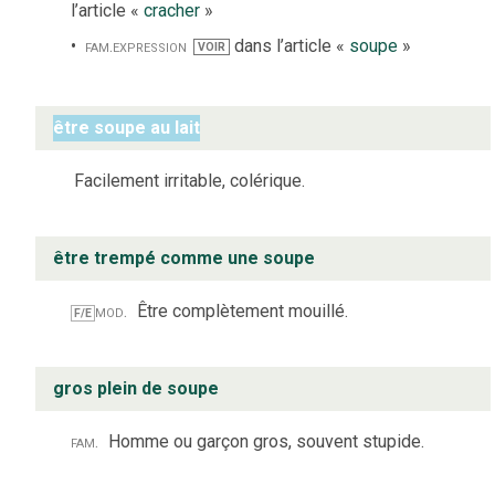
l’article «
cracher
»
fam.
expression
dans l’article «
soupe
»
VOIR
être soupe au lait
Facilement irritable, colérique.
être trempé comme une soupe
mod.
Être complètement mouillé.
F/E
gros plein de soupe
fam.
Homme ou garçon gros, souvent stupide.