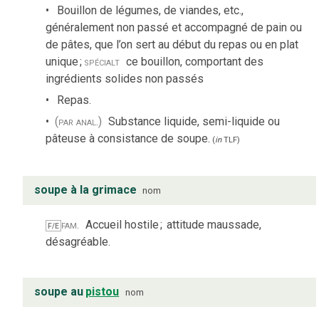
Bouillon de légumes, de viandes, etc.,
généralement non passé et accompagné de pain ou
de pâtes, que l’on sert au début du repas ou en plat
unique
;
spécialt
ce bouillon, comportant des
ingrédients solides non passés
Repas.
(par anal.)
Substance liquide, semi-liquide ou
pâteuse à consistance de soupe.
(
in
TLF
)
soupe à la grimace
nom
fam.
Accueil hostile
;
attitude maussade,
F/E
désagréable.
soupe au
pistou
nom