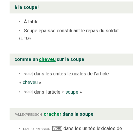
à la soupe!
À table.
Soupe épaisse constituant le repas du soldat.
(
in
TLF
)
comme un
cheveu
sur la soupe
dans les unités lexicales de l’article
VOIR
«
cheveu
»
dans l’article «
soupe
»
VOIR
fam.
expression
cracher
dans la soupe
fam.
expression
dans les unités lexicales de
VOIR