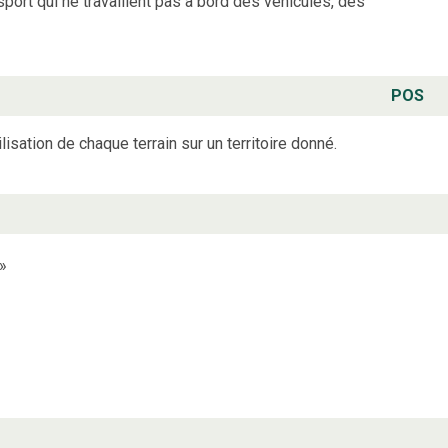
rt qui ne travaillent pas à bord des véhicules, des
POS
ilisation de chaque terrain sur un territoire donné.
»