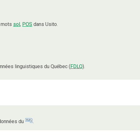
s mots
sol
,
POS
dans Usito.
nnées linguistiques du Québec (
FDLQ
).
s données du
.