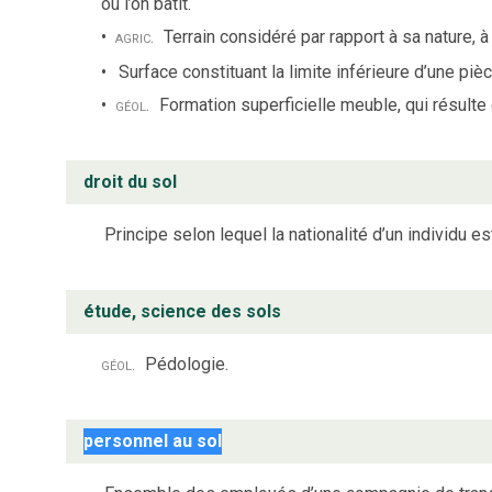
où l’on bâtit.
agric.
Terrain considéré par rapport à sa nature, 
Surface constituant la limite inférieure d’une pièc
géol.
Formation superficielle meuble, qui résulte 
droit du sol
Principe selon lequel la nationalité d’un individu e
étude, science des sols
géol.
Pédologie.
personnel au sol