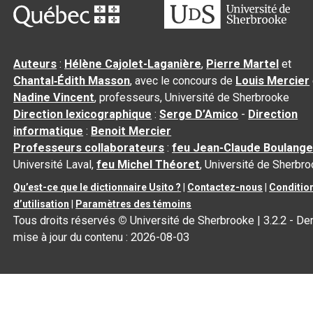
Auteurs
:
Hélène Cajolet-Laganière
,
Pierre Martel
et
Chantal‑Édith Masson
, avec le concours de
Louis Mercier
Nadine Vincent
, professeurs, Université de Sherbrooke
Direction lexicographique
:
Serge D’Amico
-
Direction
informatique
:
Benoit Mercier
Professeurs collaborateurs
:
feu Jean-Claude Boulange
Université Laval,
feu Michel Théoret
, Université de Sherbr
Qu’est-ce que le dictionnaire Usito ?
|
Contactez-nous
|
Conditio
d’utilisation
|
Paramètres des témoins
Tous droits réservés
©
Université de Sherbrooke |
3.2.2
- Der
mise à jour du contenu :
2026-08-03