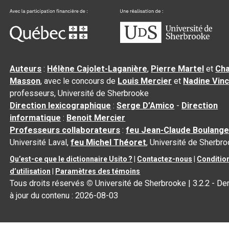
Auteurs
:
Hélène Cajolet-Laganière
,
Pierre Martel
et
Cha
Masson
, avec le concours de
Louis Mercier
et
Nadine Vin
professeurs, Université de Sherbrooke
Direction lexicographique
:
Serge D’Amico
-
Direction
informatique
:
Benoit Mercier
Professeurs collaborateurs
:
feu Jean-Claude Boulange
Université Laval,
feu Michel Théoret
, Université de Sherbr
Qu’est-ce que le dictionnaire Usito ?
|
Contactez-nous
|
Conditio
d’utilisation
|
Paramètres des témoins
Tous droits réservés
©
Université de Sherbrooke |
3.2.2
- De
à jour du contenu :
2026-08-03