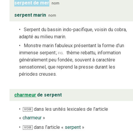
serpent de mer
nom
serpent marin
nom
Serpent du bassin indo-pacifique, voisin du cobra,
adapté au milieu marin.
Monstre marin fabuleux présentant la forme d’un
immense serpent
;
fig.
thème rebattu, information
généralement peu fondée, souvent à caractère
sensationnel, que reprend la presse durant les
périodes creuses.
charmeur
de serpent
dans les unités lexicales de l’article
VOIR
«
charmeur
»
dans l’article «
serpent
»
VOIR