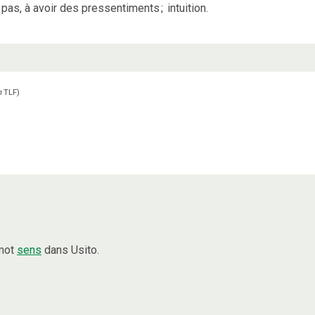
t pas, à avoir des pressentiments
;
intuition.
n
TLF
)
 mot
sens
dans Usito.