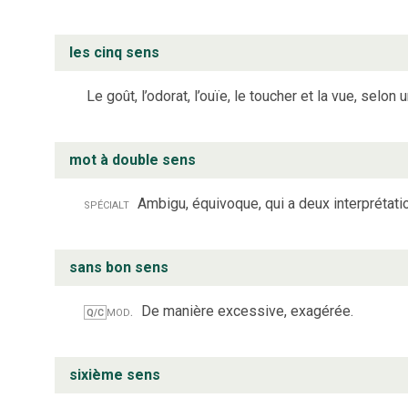
les cinq sens
Le goût, l’odorat, l’ouïe, le toucher et la vue, selo
mot à double sens
spécialt
Ambigu, équivoque, qui a deux interprétati
sans bon sens
mod.
De manière excessive, exagérée.
Q/C
sixième sens