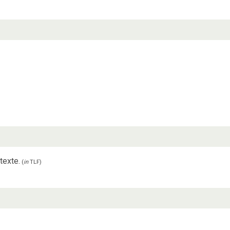
texte.
(
in
TLF
)