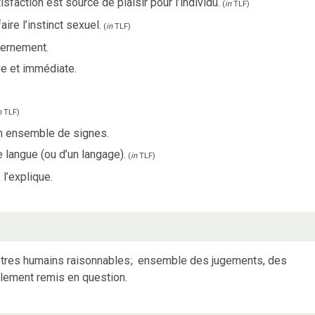
sfaction est source de plaisir pour l’individu.
(
in
TLF
)
ire l’instinct sexuel.
(
in
TLF
)
cernement.
ive et immédiate.
n
TLF
)
un ensemble de signes.
e langue (ou d’un langage).
(
in
TLF
)
 l’explique.
êtres humains raisonnables
;
ensemble des jugements, des
lement remis en question.