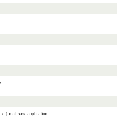
n.
ext.)
mal, sans application.