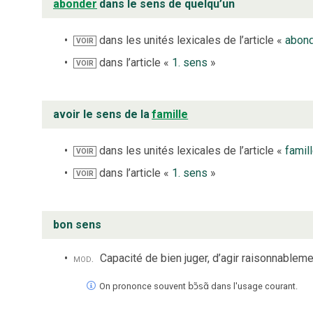
abonder
dans le sens de quelqu’un
dans les unités lexicales de l’article «
abon
VOIR
dans l’article «
1. sens
»
VOIR
avoir le sens de la
famille
dans les unités lexicales de l’article «
famil
VOIR
dans l’article «
1. sens
»
VOIR
bon sens
mod.
Capacité de bien juger, d’agir raisonnableme
On prononce souvent
bɔ̃sɑ̃
dans l'usage courant.