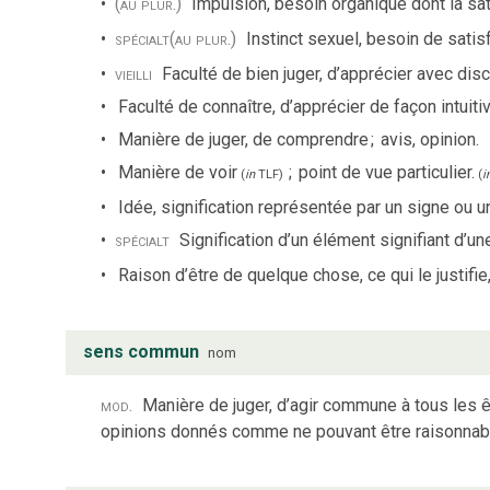
(au plur.)
Impulsion, besoin organique dont la sati
spécialt
(au plur.)
Instinct sexuel, besoin de satisfa
vieilli
Faculté de bien juger, d’apprécier avec dis
Faculté de connaître, d’apprécier de façon intuit
Manière de juger, de comprendre
;
avis, opinion.
Manière de voir
;
point de vue particulier.
(
in
TLF
)
(
i
Idée, signification représentée par un signe ou 
spécialt
Signification d’un élément signifiant d’un
Raison d’être de quelque chose, ce qui le justifie,
sens commun
nom
mod.
Manière de juger, d’agir commune à tous les 
opinions donnés comme ne pouvant être raisonnab