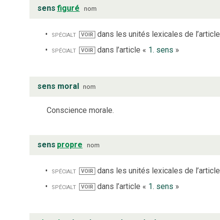
sens
figuré
nom
spécialt
dans les unités lexicales de l’articl
VOIR
spécialt
dans l’article «
1. sens
»
VOIR
sens moral
nom
Conscience morale.
sens
propre
nom
spécialt
dans les unités lexicales de l’articl
VOIR
spécialt
dans l’article «
1. sens
»
VOIR