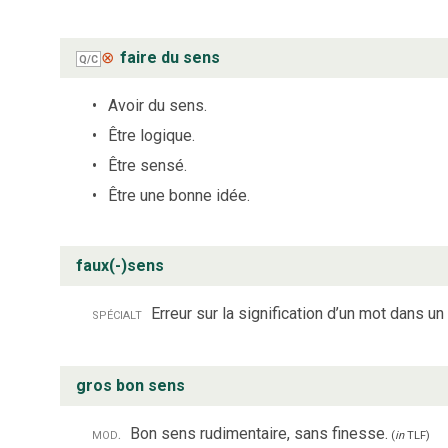
⊗
faire du sens
Q/C
Avoir du sens.
Être logique.
Être sensé.
Être une bonne idée.
faux(-)sens
spécialt
Erreur sur la signification d’un mot dans un 
gros bon sens
mod.
Bon sens rudimentaire, sans finesse.
(
in
TLF
)