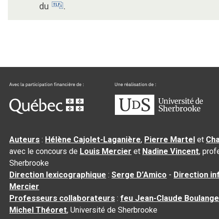
du
.
Auteurs
:
Hélène Cajolet-Laganière
,
Pierre Martel
et
Cha
avec le concours de
Louis Mercier
et
Nadine Vincent
, pro
Sherbrooke
Direction lexicographique
:
Serge D’Amico
-
Direction i
Mercier
Professeurs collaborateurs
:
feu Jean-Claude Boulange
Michel Théoret
, Université de Sherbrooke