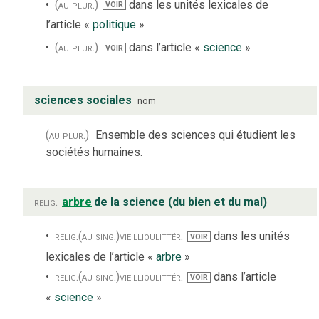
(au plur.)
dans les unités lexicales de
VOIR
l’article «
politique
»
(au plur.)
dans l’article «
science
»
VOIR
sciences sociales
nom
(au plur.)
Ensemble des sciences qui étudient les
sociétés humaines.
relig.
arbre
de la science (du bien et du mal)
relig.
(au sing.)
vieilli
ou
littér.
dans les unités
VOIR
lexicales de l’article «
arbre
»
relig.
(au sing.)
vieilli
ou
littér.
dans l’article
VOIR
«
science
»