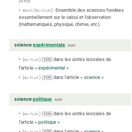
(
in
TLF
)
absolt
(au plur.)
Ensemble des sciences fondées
essentiellement sur le calcul et l’observation
(mathématiques, physique, chimie, etc.).
science
expérimentale
nom
(au plur.)
dans les unités lexicales de
VOIR
l’article «
expérimental
»
(au plur.)
dans l’article «
science
»
VOIR
science
politique
nom
(au plur.)
dans les unités lexicales de
VOIR
l’article «
politique
»
(au plur.)
dans l’article «
science
»
VOIR