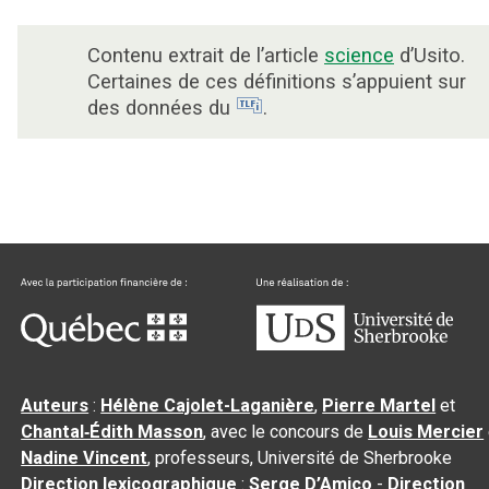
Contenu extrait de l’article
science
d’Usito.
Certaines de ces définitions s’appuient sur
des données du
.
Auteurs
:
Hélène Cajolet-Laganière
,
Pierre Martel
et
Chantal‑Édith Masson
, avec le concours de
Louis Mercier
Nadine Vincent
, professeurs, Université de Sherbrooke
Direction lexicographique
:
Serge D’Amico
-
Direction