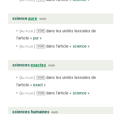
science
pure
nom
(au plur.)
dans les unités lexicales de
VOIR
l’article «
pur
»
(au plur.)
dans l’article «
science
»
VOIR
sciences
exactes
nom
(au plur.)
dans les unités lexicales de
VOIR
l’article «
exact
»
(au plur.)
dans l’article «
science
»
VOIR
sciences humaines
nom