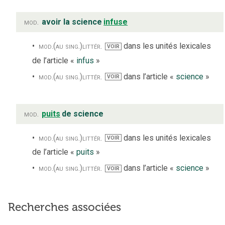
mod.
avoir la science
infuse
mod.
(au sing.)
littér.
dans les unités lexicales
VOIR
de l’article «
infus
»
mod.
(au sing.)
littér.
dans l’article «
science
»
VOIR
mod.
puits
de science
mod.
(au sing.)
littér.
dans les unités lexicales
VOIR
de l’article «
puits
»
mod.
(au sing.)
littér.
dans l’article «
science
»
VOIR
Recherches associées