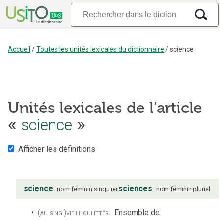
Accueil
/
Toutes les unités lexicales du dictionnaire
/
science
Unités lexicales de l’article
«
science
»
Afficher les définitions
science
sciences
nom
féminin
singulier
nom
féminin
pluriel
(au sing.)
vieilli
ou
littér.
Ensemble de