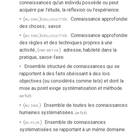
connaissances qu’un individu possède ou peut
acquérir par l’étude, la réflexion ou l’expérience.
(au sing.)
vieilli
ou
littér.
Connaissance approfondie
des choses
;
savoir.
(au sing.)
vieilli
ou
littér.
Connaissance approfondie
des règles et des techniques propres à une
activité
;
(par méton.)
adresse, habileté dans la
pratique, savoir-faire.
Ensemble structuré de connaissances qui se
rapportent à des faits obéissant à des lois
objectives (ou considérés comme tels) et dont la
mise au point exige systématisation et méthode.
(
in
TLF
)
(au sing.)
Ensemble de toutes les connaissances
humaines systématisées.
(
in
TLF
)
(au plur.)
Ensemble de connaissances
systématisées se rapportant à un même domaine.