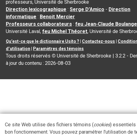
professeurs, Université de Sherbrooke
Direction lexicographique
:
Serge D’Amico
-
Direction
informatique
:
Benoit Mercier
Professeurs collaborateurs
:
feu Jean-Claude Boulange
Université Laval,
feu Michel Théoret
, Université de Sherbr
Qu’est-ce que le dictionnaire Usito ?
|
Contactez-nous
|
Conditio
d’utilisation
|
Paramètres des témoins
Tous droits réservés
©
Université de Sherbrooke |
3.2.2
- De
à jour du contenu :
2026-08-03
Ce site Web utilise des fichiers témoins (
cookies
) essentiels
bon fonctionnement. Vous pouvez paramétrer l'utilisation de 