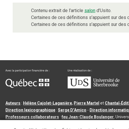
Contenu extrait de l’article
salon
d’Usito.
Certaines de ces définitions s’appuient sur de
Certaines de ces définitions s’appuient sur de
Auteurs
:
Hélène Cajolet-Laganière
,
Pierre Martel
et
Chantal‑Édi
Direction lexicographique
:
Serge D’Amico
-
Direction informati
Professeurs collaborateurs
:
feu Jean-Claude Boulanger
, Univers
Qu’est-ce que le dictionnaire Usito ?
|
Contactez-nous
|
Condition