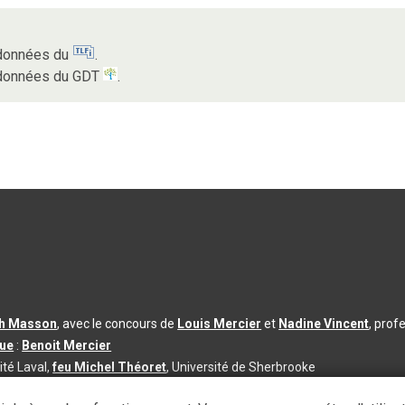
s données du
.
s données du GDT
.
th Masson
, avec le concours de
Louis Mercier
et
Nadine Vincent
, prof
que
:
Benoit Mercier
ité Laval,
feu Michel Théoret
, Université de Sherbrooke
s d’utilisation
|
Paramètres des témoins