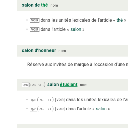
salon de
thé
nom
dans les unités lexicales de l’article «
thé
»
VOIR
dans l’article «
salon
»
VOIR
salon d’honneur
nom
Réservé aux invités de marque à l’occasion d’une m
(par ext.)
salon
étudiant
nom
Q/C
(par ext.)
dans les unités lexicales de l’a
VOIR
Q/C
(par ext.)
dans l’article «
salon
»
VOIR
Q/C