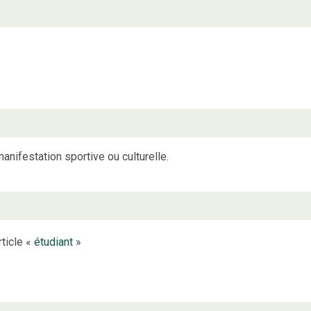
anifestation sportive ou culturelle.
rticle «
étudiant
»