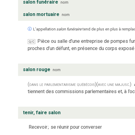
salon funéraire
nom
salon mortuaire
nom
L’appellation
salon funéraire
tend de plus en plus à remplac
Pièce ou salle d’une entreprise de pompes funèb
Q/C
proches d’un défunt, en présence du corps exposé 
salon rouge
nom
(dans le parlementarisme québécois)
(avec une majusc.)
tiennent des commissions parlementaires et, à l’o
tenir, faire salon
Recevoir
;
se réunir pour converser