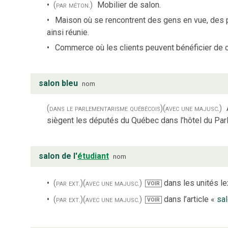
(par méton.)
Mobilier de salon.
Maison où se rencontrent des gens en vue, des p
ainsi réunie.
Commerce où les clients peuvent bénéficier de c
salon bleu
nom
(dans le parlementarisme québécois)
(avec une majusc.)
siègent les députés du Québec dans l’hôtel du Par
salon de l'
étudiant
nom
(par ext.)
(avec une majusc.)
dans les unités lex
VOIR
(par ext.)
(avec une majusc.)
dans l’article «
sa
VOIR