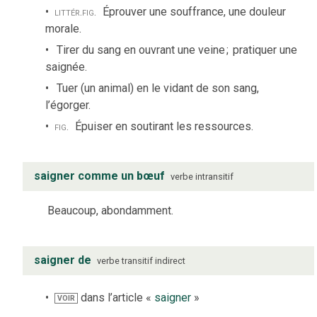
littér.
fig.
Éprouver une souffrance, une douleur
morale.
Tirer du sang en ouvrant une veine
;
pratiquer une
saignée.
Tuer (un animal) en le vidant de son sang,
l’égorger.
fig.
Épuiser en soutirant les ressources.
saigner comme un bœuf
verbe
intransitif
Beaucoup, abondamment.
saigner de
verbe
transitif indirect
dans l’article «
saigner
»
VOIR