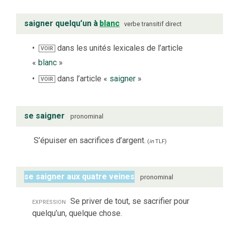
saigner quelqu’un à
blanc
verbe
transitif direct
dans les unités lexicales de l’article
VOIR
«
blanc
»
dans l’article «
saigner
»
VOIR
se saigner
pronominal
S’épuiser en sacrifices d’argent.
(
in
TLF
)
se saigner aux quatre veines
pronominal
expression
Se priver de tout, se sacrifier pour
quelqu’un, quelque chose.