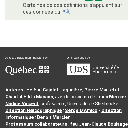
Certaines de ces définitions s’appuient sur
des données du
.
Auteurs
:
Hélène Cajolet-Laganière
,
Pierre Martel
et
Chantal‑Édith Masson
, avec le concours de
Louis Mercier
Nadine Vincent
, professeurs, Université de Sherbrooke
Direction lexicographique
:
Serge D’Amico
-
Direction
informatique
:
Benoit Mercier
Professeurs collaborateurs
:
feu Jean-Claude Boulange