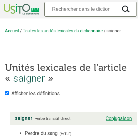
Accueil
/
Toutes les unités lexicales du dictionnaire
/
saigner
Unités lexicales de l’article
saigner
«
»
Afficher les définitions
saigner
Conjugaison
verbe
transitif direct
Perdre du sang.
(
in
TLF
)