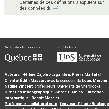
Certaines de ces définitions s’appuient sur
des données du
.
Auteurs
:
Hélène Cajolet-Laganière
,
Pierre Martel
et
Chantal‑Édith Masson
, avec le concours de
Louis Mercier
Nadine Vincent
, professeurs, Université de Sherbrooke
Direction lexicographique
:
Serge D’Amico
-
Direction
informatique
:
Benoit Mercier
Professeurs collaborateurs
:
feu Jean-Claude Boulange