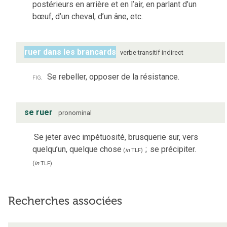
postérieurs en arrière et en l’air, en parlant d’un
bœuf, d’un cheval, d’un âne, etc.
ruer dans les brancards
verbe
transitif indirect
fig.
Se rebeller, opposer de la résistance.
se ruer
pronominal
Se jeter avec impétuosité, brusquerie sur, vers
quelqu’un, quelque chose
;
se précipiter.
(
in
TLF
)
(
in
TLF
)
Recherches associées