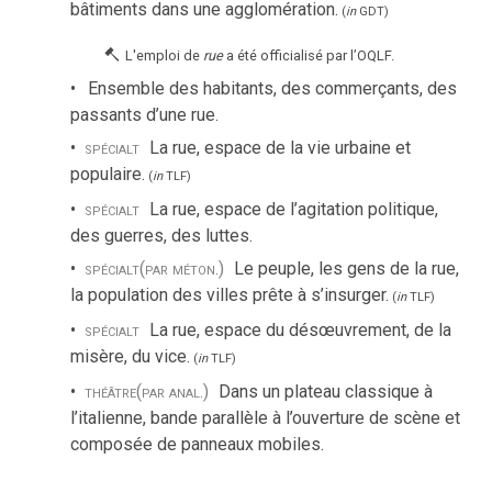
bâtiments dans une agglomération.
(
in
GDT
)
L'emploi de
rue
a été officialisé par l’OQLF.
Ensemble des habitants, des commerçants, des
passants d’une rue.
spécialt
La rue, espace de la vie urbaine et
populaire.
(
in
TLF
)
spécialt
La rue, espace de l’agitation politique,
des guerres, des luttes.
spécialt
(par méton.)
Le peuple, les gens de la rue,
la population des villes prête à s’insurger.
(
in
TLF
)
spécialt
La rue, espace du désœuvrement, de la
misère, du vice.
(
in
TLF
)
théâtre
(par anal.)
Dans un plateau classique à
l’italienne, bande parallèle à l’ouverture de scène et
composée de panneaux mobiles.