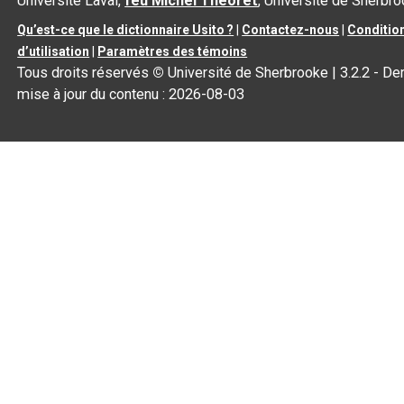
Université Laval,
feu Michel Théoret
, Université de Sherbr
Qu’est-ce que le dictionnaire Usito ?
|
Contactez-nous
|
Conditio
d’utilisation
|
Paramètres des témoins
Tous droits réservés
©
Université de Sherbrooke |
3.2.2
- Der
mise à jour du contenu :
2026-08-03