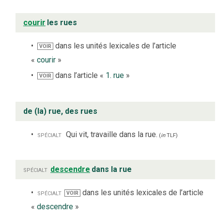
courir
les rues
dans les unités lexicales de l’article
VOIR
«
courir
»
dans l’article «
1. rue
»
VOIR
de (la) rue, des rues
spécialt
Qui vit, travaille dans la rue.
(
in
TLF
)
spécialt
descendre
dans la rue
spécialt
dans les unités lexicales de l’article
VOIR
«
descendre
»