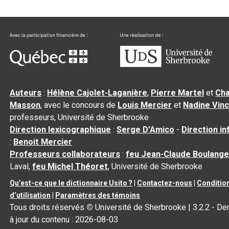
Auteurs
:
Hélène Cajolet-Laganière
,
Pierre Martel
et
Cha
Masson
, avec le concours de
Louis Mercier
et
Nadine Vin
professeurs, Université de Sherbrooke
Direction lexicographique
:
Serge D’Amico
-
Direction i
:
Benoit Mercier
Professeurs collaborateurs
:
feu Jean-Claude Boulange
Laval,
feu Michel Théoret
, Université de Sherbrooke
Qu’est-ce que le dictionnaire Usito ?
|
Contactez-nous
|
Conditio
d’utilisation
|
Paramètres des témoins
Tous droits réservés
©
Université de Sherbrooke |
3.2.2
- De
à jour du contenu :
2026-08-03