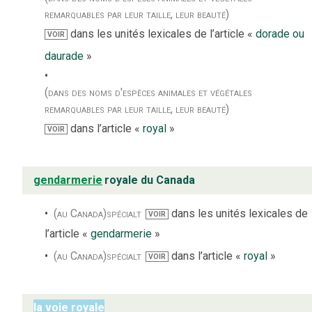
remarquables par leur taille, leur beauté)
dans les unités lexicales de l’article «
dorade ou
VOIR
daurade
»
(dans des noms d'espèces animales et végétales
remarquables par leur taille, leur beauté)
dans l’article «
royal
»
VOIR
gendarmerie
royale du Canada
(au Canada)
spécialt
dans les unités lexicales de
VOIR
l’article «
gendarmerie
»
(au Canada)
spécialt
dans l’article «
royal
»
VOIR
la voie royale