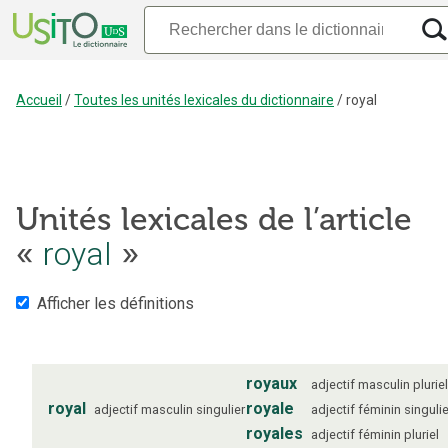
Accueil
/
Toutes les unités lexicales du dictionnaire
/
royal
Unités lexicales de l’article
«
royal
»
Afficher les définitions
royaux
adjectif
masculin
plurie
royal
royale
adjectif
masculin
singulier
adjectif
féminin
singulie
royales
adjectif
féminin
pluriel