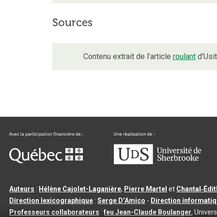
Sources
Contenu extrait de l’article
roulant
d’Usit
Auteurs
:
Hélène Cajolet-Laganière
,
Pierre Martel
et
Chantal‑Édi
Direction lexicographique
:
Serge D’Amico
-
Direction informati
Professeurs collaborateurs
:
feu Jean-Claude Boulanger
, Univers