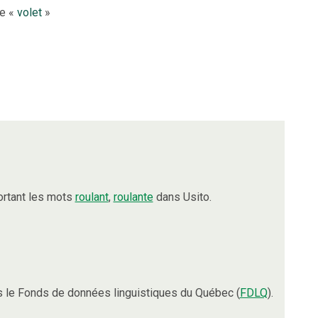
le «
volet
»
ortant les mots
roulant
,
roulante
dans Usito.
 le Fonds de données linguistiques du Québec (
FDLQ
).