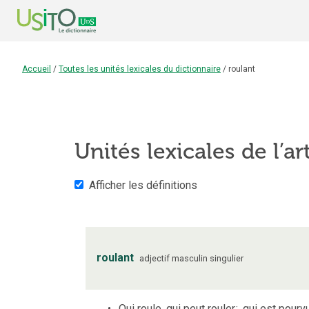
Accueil
/
Toutes les unités lexicales du dictionnaire
/
roulant
Unités lexicales de l’ar
Afficher les définitions
roulant
adjectif
masculin
singulier
Qui roule, qui peut rouler
;
qui est pourvu