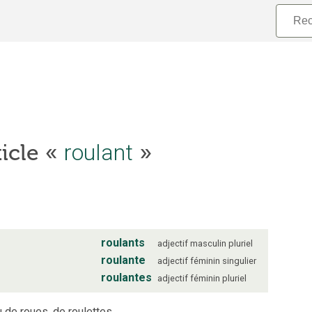
ticle «
roulant
»
roulants
adjectif
masculin
pluriel
roulante
adjectif
féminin
singulier
roulantes
adjectif
féminin
pluriel
 de roues, de roulettes.