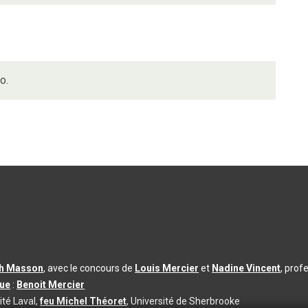
o.
th Masson
, avec le concours de
Louis Mercier
et
Nadine Vincent
, prof
que
:
Benoit Mercier
ité Laval,
feu Michel Théoret
, Université de Sherbrooke