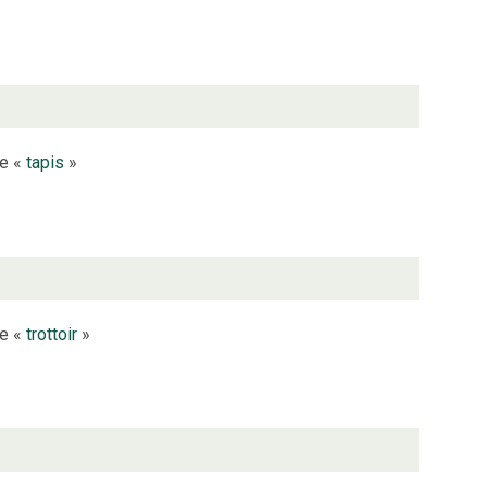
le «
tapis
»
le «
trottoir
»